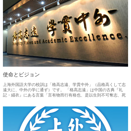
ることになりました。それにより「華東人民革命大学付設上海ロシ
ア語学校」が1949年12月に正式に創立され、新中国成立後に開かれ
た初の外国語高等教育機関となりました。
使命とビジョン
上海外国語大学の校訓は「格高志遠、学貫中外」（品格高くして志
遠大に、中外の学に通ず）です。 「格高志遠」は中国の古典『礼
記・緇衣』にある言葉「言有物而行有格也、是以生則不可奪志、死
則不可奪名」（言に物有りて行いに格有る也、是を以ちて生きて則
ち志を奪うべからず、死して名を奪うべからず）と『文選』（南
梁・蕭統編）の言葉「気高志遠、似若無敵」（気高くして志遠し、
無敵に似若たり）によるものであります。 「学貫中外」とは、中外
の文化を身につけ、世界の交流を促進することを意味し、上海外大
が担う「中国に世界を紹介する」「世界に中国を紹介する」という