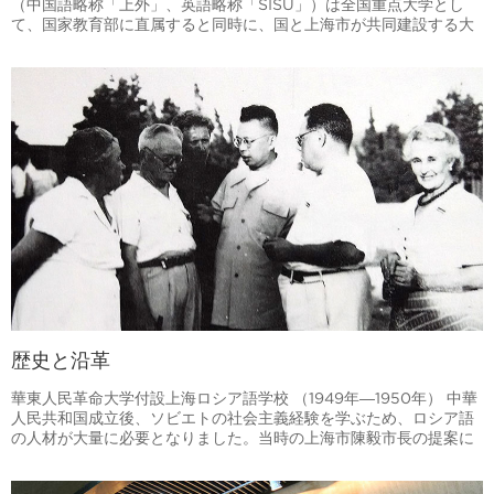
（中国語略称「上外」、英語略称「SISU」）は全国重点大学とし
て、国家教育部に直属すると同時に、国と上海市が共同建設する大
学であり、国の「211プロジェクト（21世紀に向けて建設する100の
重点大学）」にも選ばれています。本学は「品格高くして志遠大
に、中外の学に通ず」という校訓を掲げ、長年の奮闘努力を通じ
て、ハイレベルの国際的外国語人材を育成する、総合的、国際的で
特色のある高水準大学として、国内外で広く知られております。
歴史と沿革
華東人民革命大学付設上海ロシア語学校 （1949年―1950年） 中華
人民共和国成立後、ソビエトの社会主義経験を学ぶため、ロシア語
の人材が大量に必要となりました。当時の上海市陳毅市長の提案に
より、共産党中央華東局、上海市委員会の決定で、華東人民革命大
学の第四部をもとに、上海でロシア語人材を育成する学校を設立す