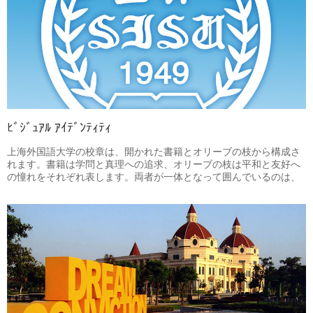
二重の使命を表わしております。
ﾋﾞｼﾞｭｱﾙ ｱｲﾃﾞﾝﾃｨﾃｨ
上海外国語大学の校章は、開かれた書籍とオリーブの枝から構成さ
れます。書籍は学問と真理への追求、オリーブの枝は平和と友好へ
の憧れをそれぞれ表します。両者が一体となって囲んでいるのは、
本学をイメージする三つの文字要素、つまり、中国名の略称「上
外」、英文名の頭文字「SISU」と、創立時間「1949」です。