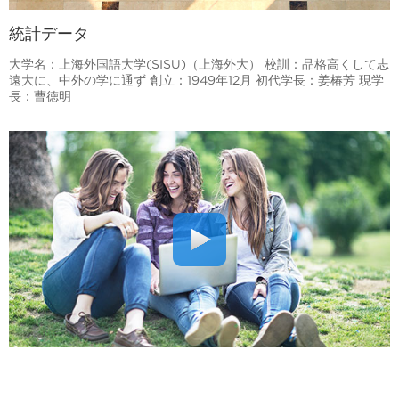
統計データ
大学名：上海外国語大学(SISU)（上海外大） 校訓：品格高くして志
遠大に、中外の学に通ず 創立：1949年12月 初代学長：姜椿芳 現学
長：曹徳明